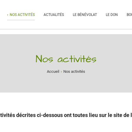
NOS ACTIVITÉS
ACTUALITÉS
LE BÉNÉVOLAT
LE DON
BO
Nos activités
Accueil
›
Nos activités
tivités décrites ci-dessous ont toutes lieu sur le site de l