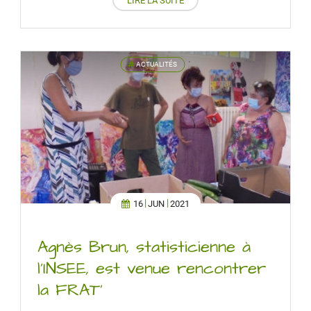
ACTUALITÉS
'
16
JUN
2021
Agnès Brun, statisticienne à
l’INSEE, est venue rencontrer
la FRAT’