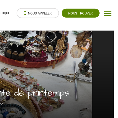
UTIQUE
NOUS APPELER
NOUS TROUVER
nte de printemps
mps