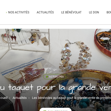
NOS ACTIVITÉS
ACTUALITÉS
LE BÉNÉVOLAT
LE DON
BO
ACTUALITÉS
u taquet pour la grande ve
cueil
›
Actualités
›
Les bénévoles au taquet pour la grande vente de printe